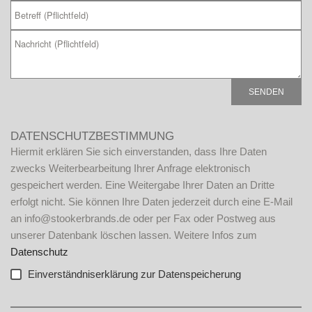
B
i
DATENSCHUTZBESTIMMUNG
t
Hiermit erklären Sie sich einverstanden, dass Ihre Daten
t
zwecks Weiterbearbeitung Ihrer Anfrage elektronisch
e
gespeichert werden. Eine Weitergabe Ihrer Daten an Dritte
l
erfolgt nicht. Sie können Ihre Daten jederzeit durch eine E-Mail
a
an info@stookerbrands.de oder per Fax oder Postweg aus
s
unserer Datenbank löschen lassen. Weitere Infos zum
s
Datenschutz
e
Einverständniserklärung zur Datenspeicherung
d
i
A