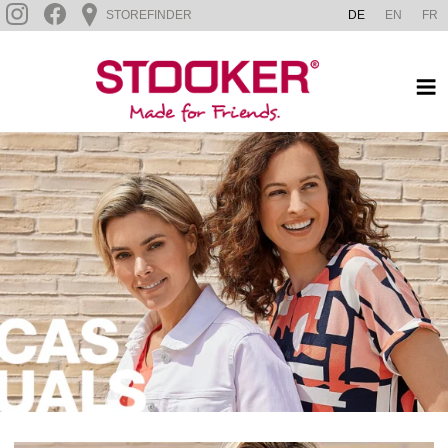
Zum
STOREFINDER
DE
EN
FR
Inhalt
STOOKER BRANDS
springen