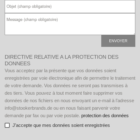
V
DIRECTIVE RELATIVE A LA PROTECTION DES
e
DONNEES
u
Vous acceptez par la présente que vos données soient
i
enregistrées par voie électronique afin de permettre le traitement
l
de votre demande. Vos données ne seront pas transmises à
l
des tiers. Vous pouvez à tout moment faire supprimer vos
e
données de nos fichiers en nous envoyant un e-mail à l’adresse
z
info@stookerbrands.de ou en nous faisant parvenir votre
l
demande par fax ou par voie postale.
protection des données
a
J’accepte que mes données soient enregistrées
i
s
A