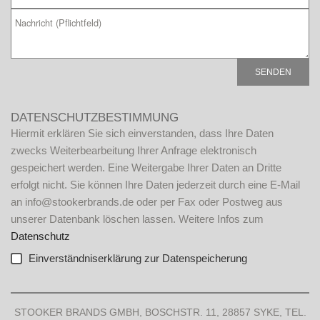
B
i
DATENSCHUTZBESTIMMUNG
t
Hiermit erklären Sie sich einverstanden, dass Ihre Daten
t
zwecks Weiterbearbeitung Ihrer Anfrage elektronisch
e
gespeichert werden. Eine Weitergabe Ihrer Daten an Dritte
l
erfolgt nicht. Sie können Ihre Daten jederzeit durch eine E-Mail
a
an info@stookerbrands.de oder per Fax oder Postweg aus
s
unserer Datenbank löschen lassen. Weitere Infos zum
s
Datenschutz
e
Einverständniserklärung zur Datenspeicherung
d
i
A
e
l
STOOKER BRANDS GMBH, BOSCHSTR. 11, 28857 SYKE, TEL.
s